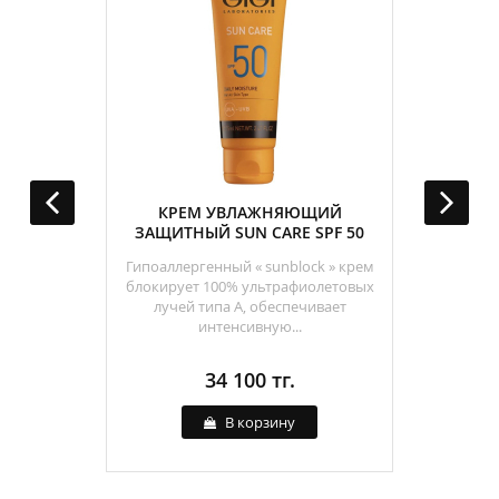
ОГО
КРЕМ УВЛАЖНЯЮЩИЙ
ГЕ
IN CLEAR
ЗАЩИТНЫЙ SUN CARE SPF 50
ОЧИЩЕНИ
Гипоаллергенный « sunblock » крем
блокирует 100% ультрафиолетовых
лучей типа А, обеспечивает
интенсивную...
34 100 тг.
В корзину