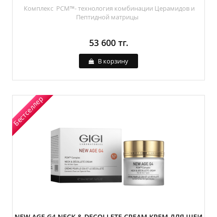
Комплекс PCM™- технология комбинации Церамидов и
Пептидной матрицы
53 600 тг.
В корзину
Бестселлер
NEW AGE G4 NECK & DECOLLETE CREAM КРЕМ ДЛЯ ШЕИ