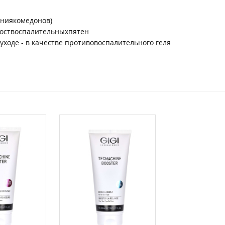
аниякомедонов)
поствоспалительныхпятен
ходе - в качестве противовоспалительного геля