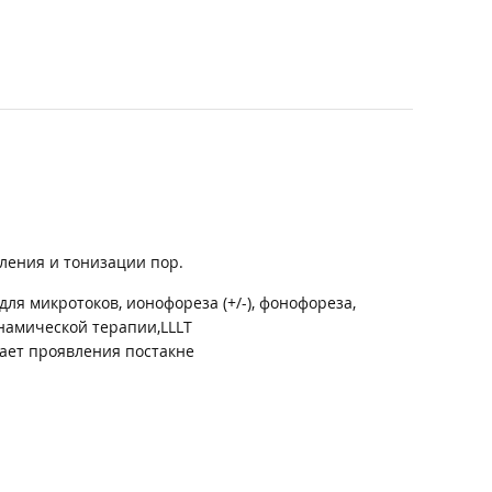
еления и тонизации пор.
для микротоков, ионофореза (+/-), фонофореза,
амической терапии,LLLT
ает проявления постакне