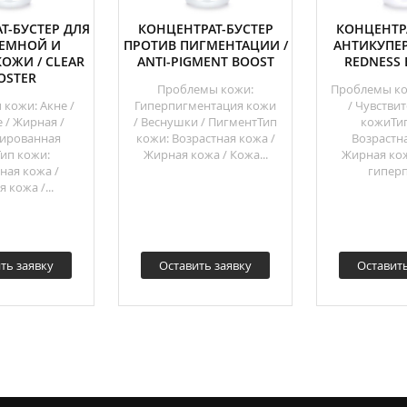
Т-БУСТЕР ДЛЯ
КОНЦЕНТРАТ-БУСТЕР
КОНЦЕНТР
ЕМНОЙ И
ПРОТИВ ПИГМЕНТАЦИИ /
АНТИКУПЕР
ОЖИ / CLEAR
ANTI-PIGMENT BOOST
REDNESS
OSTER
Проблемы кожи:
Проблемы ко
кожи: Акне /
Гиперпигментация кожи
/ Чувстви
 / Жирная /
/ Веснушки / ПигментТип
кожиТип
ированная
кожи: Возрастная кожа /
Возрастна
ип кожи:
Жирная кожа / Кожа...
Жирная кож
ная кожа /
гиперп
 кожа /...
ть заявку
Оставить заявку
Оставить