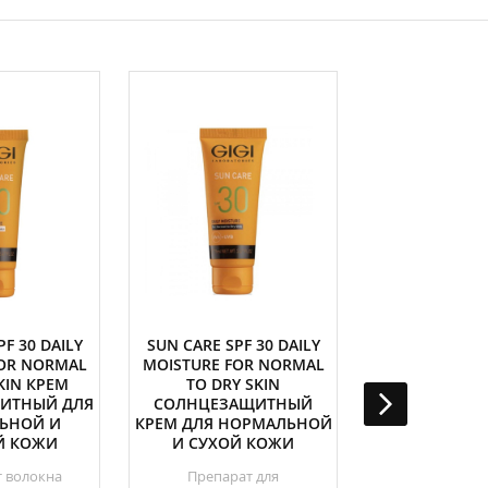
F 30 DAILY
SUN CARE SPF 30 DAILY
УВЛАЖН
FOR NORMAL
MOISTURE FOR NORMAL
СОЛНЦЕЗА
KIN КРЕМ
TO DRY SKIN
ЭМУЛЬСИЯ SUN
ИТНЫЙ ДЛЯ
СОЛНЦЕЗАЩИТНЫЙ
50 / SUN CA
ЬНОЙ И
КРЕМ ДЛЯ НОРМАЛЬНОЙ
LIGHT SP
Й КОЖИ
И СУХОЙ КОЖИ
Ультра-ле
 волокна
Препарат для
мнгнове