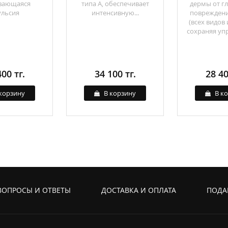
вающаяся
типа А, обеспечивает
дермы от г
ульсия
интенсивную...
повреждени
(всех видов 
сохраняя упру
00 тг.
34 100 тг.
28 40
корзину
В корзину
В к
ВОПРОСЫ И ОТВЕТЫ
ДОСТАВКА И ОПЛАТА
ПОДА