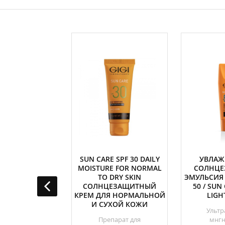
E SPF 30 DAILY
SUN CARE SPF 30 DAILY
УВЛА
E FOR NORMAL
MOISTURE FOR NORMAL
СОЛНЦЕ
LY SKIN КРЕМ
TO DRY SKIN
ЭМУЛЬСИЯ 
ЗАЩИТНЫЙ ДЛЯ
СОЛНЦЕЗАЩИТНЫЙ
50 / SUN
АЛЬНОЙ И
КРЕМ ДЛЯ НОРМАЛЬНОЙ
LIGH
НОЙ КОЖИ
И СУХОЙ КОЖИ
Ультр
ает волокна
Препарат для
мнг