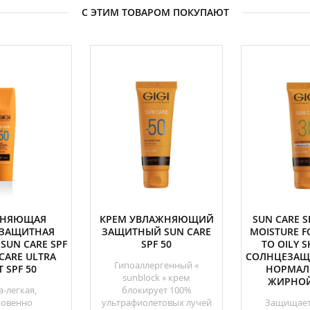
С ЭТИМ ТОВАРОМ ПОКУПАЮТ
ЖНЯЮЩАЯ
КРЕМ УВЛАЖНЯЮЩИЙ
SUN CARE SP
ЗАЩИТНАЯ
ЗАЩИТНЫЙ SUN CARE
MOISTURE 
SUN CARE SPF
SPF 50
TO OILY S
 CARE ULTRA
СОЛНЦЕЗАЩ
Гипоаллергенный «
T SPF 50
НОРМАЛ
sunblock » крем
ЖИРНО
а-легкая,
блокирует 100%
новенно
ультрафиолетовых лучей
Защищает